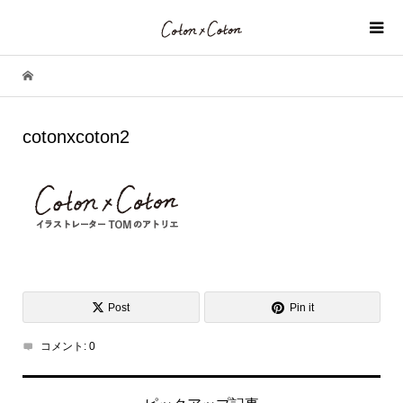
cotonxcoton2
Post
Pin it
コメント:
0