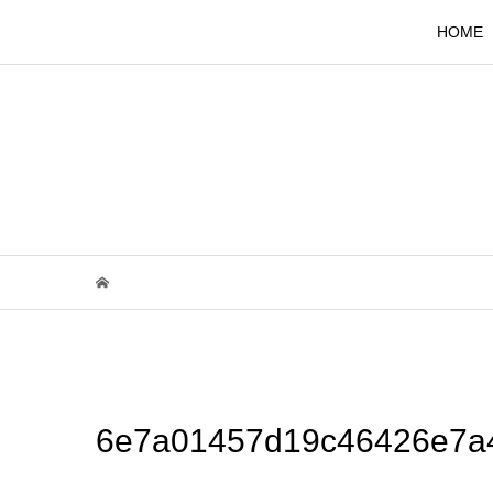
HOME
6e7a01457d19c46426e7a